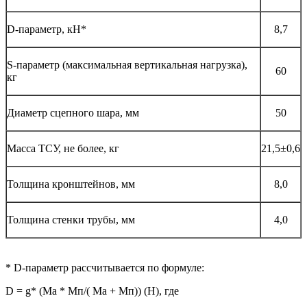
D-параметр, кН*
8,7
S-параметр (максимальная вертикальная нагрузка),
60
кг
Диаметр сцепного шара, мм
50
Масса ТСУ, не более, кг
21,5±0,6
Толщина кронштейнов, мм
8,0
Толщина стенки трубы, мм
4,0
* D-параметр рассчитывается по формуле:
D = g* (Mа * Мп/( Mа + Мп)) (Н), где