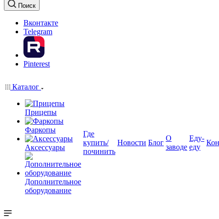
Поиск
Вконтакте
Telegram
Pinterest
Каталог
Прицепы
Фаркопы
Где
О
Еду-
купить/
Новости
Блог
Кон
заводе
еду
Аксессуары
починить
Дополнительное
оборудование