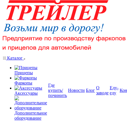
Каталог
Прицепы
Фаркопы
Где
О
Еду-
купить/
Новости
Блог
Кон
заводе
еду
Аксессуары
починить
Дополнительное
оборудование