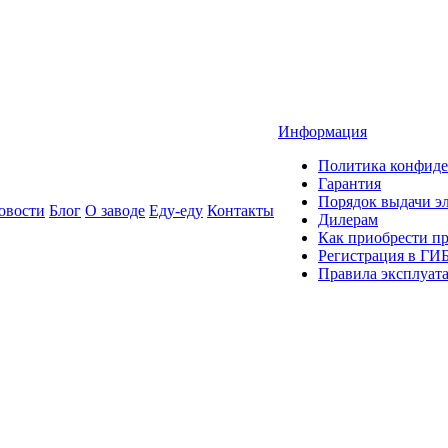
Информация
Политика конфиде
Гарантия
Порядок выдачи 
овости
Блог
О заводе
Еду-еду
Контакты
Дилерам
Как приобрести п
Регистрация в ГИ
Правила эксплуат