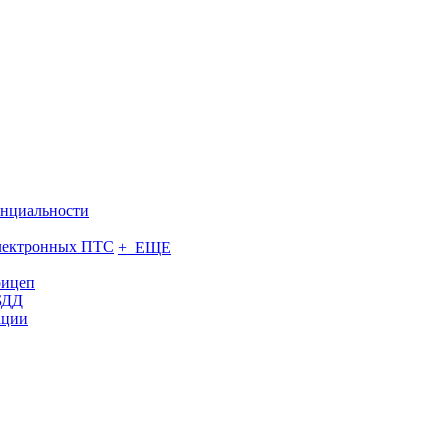
нциальности
электронных ПТС
+ ЕЩЕ
рицеп
БДД
ации