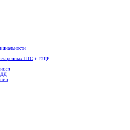
нциальности
электронных ПТС
+ ЕЩЕ
рицеп
БДД
ации