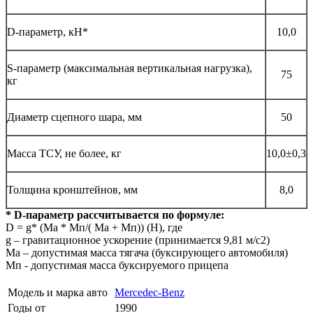
D-параметр, кН*
10,0
S-параметр (максимальная вертикальная нагрузка),
75
кг
Диаметр сцепного шара, мм
50
Масса ТСУ, не более, кг
10,0±0,3
Толщина кронштейнов, мм
8,0
* D-параметр рассчитывается по формуле:
D = g* (Mа * Мп/( Mа + Мп)) (Н), где
g – гравитационное ускорение (принимается 9,81 м/с2)
Mа – допустимая масса тягача (буксирующего автомобиля)
Мп - допустимая масса буксируемого прицепа
Модель и марка авто
Mercedec-Benz
Годы от
1990