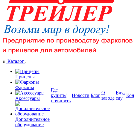
Каталог
Прицепы
Фаркопы
Где
О
Еду-
купить/
Новости
Блог
Кон
заводе
еду
Аксессуары
починить
Дополнительное
оборудование