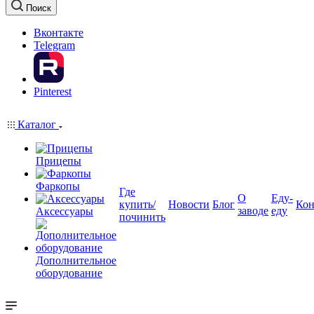
Поиск
Вконтакте
Telegram
Pinterest
Каталог
Прицепы
Фаркопы
Где
О
Еду-
купить/
Новости
Блог
Кон
заводе
еду
Аксессуары
починить
Дополнительное
оборудование