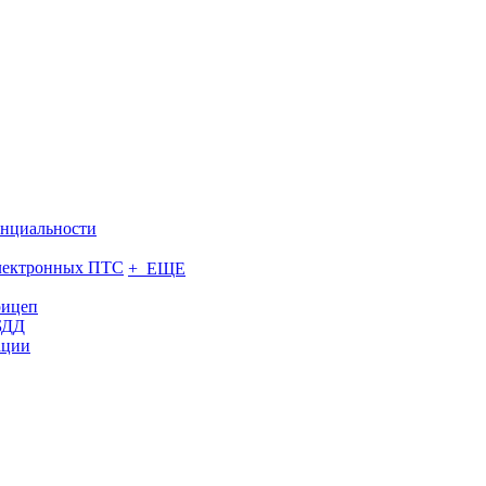
нциальности
электронных ПТС
+ ЕЩЕ
рицеп
БДД
ации