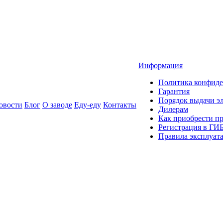
Информация
Политика конфиде
Гарантия
Порядок выдачи 
овости
Блог
О заводе
Еду-еду
Контакты
Дилерам
Как приобрести п
Регистрация в ГИ
Правила эксплуат