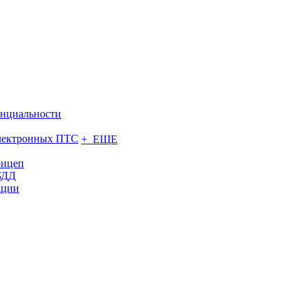
нциальности
электронных ПТС
+ ЕЩЕ
рицеп
БДД
ации