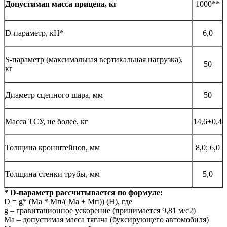
1000**
Допустимая масса прицепа, кг
D-параметр, кН*
6,0
S-параметр (максимальная вертикальная нагрузка),
50
кг
Диаметр сцепного шара, мм
50
Масса ТСУ, не более, кг
14,6±0,4
Толщина кронштейнов, мм
8,0; 6,0
Толщина стенки трубы, мм
5,0
* D-параметр рассчитывается по формуле:
D = g* (Mа * Мп/( Mа + Мп)) (Н), где
g – гравитационное ускорение (принимается 9,81 м/с2)
Mа – допустимая масса тягача (буксирующего автомобиля)