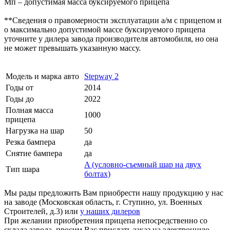
Мп – допустимая масса буксируемого прицепа
**Сведения о правомерности эксплуатации а/м с прицепом и
о максимально допустимой массе буксируемого прицепа
уточните у дилера завода производителя автомобиля, но она
не может превышать указанную массу.
Модель и марка авто
Stepway 2
Годы от
2014
Годы до
2022
Полная масса
1000
прицепа
Нагрузка на шар
50
Резка бампера
да
Снятие бампера
да
A (условно-съемный шар на двух
Тип шара
болтах)
Мы рады предложить Вам приобрести нашу продукцию у нас
на заводе (Московская область, г. Ступино, ул. Военных
Строителей, д.3) или
у наших дилеров
При желании приобретения прицепа непосредственно со
склада завода, просим Вас прислать заказ на электронную