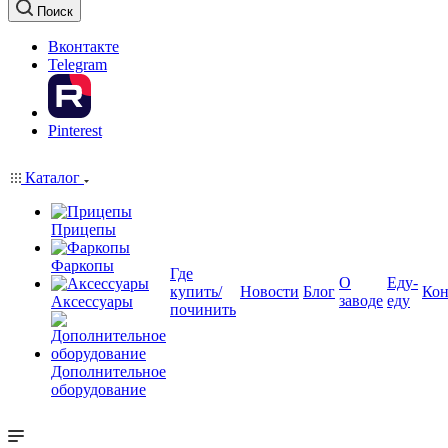
Поиск
Вконтакте
Telegram
Pinterest
Каталог
Прицепы
Фаркопы
Где
О
Еду-
купить/
Новости
Блог
Кон
заводе
еду
Аксессуары
починить
Дополнительное
оборудование