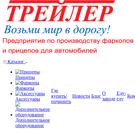
Каталог
Прицепы
Фаркопы
Где
О
Еду-
купить/
Новости
Блог
Кон
заводе
еду
Аксессуары
починить
Дополнительное
оборудование