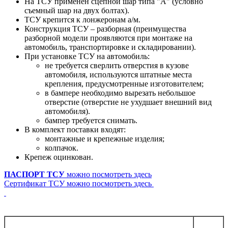
На ТСУ применен сцепной шар типа "А" (условно
съемный шар на двух болтах).
ТСУ крепится к лонжеронам а/м.
Конструкция ТСУ – разборная (преимущества
разборной модели проявляются при монтаже на
автомобиль, транспортировке и складировании).
При установке ТСУ на автомобиль:
не требуется сверлить отверстия в кузове
автомобиля, используются штатные места
крепления, предусмотренные изготовителем;
в бампере необходимо вырезать небольшое
отверстие (отверстие не ухудшает внешний вид
автомобиля).
бампер требуется снимать.
В комплект поставки входят:
монтажные и крепежные изделия;
колпачок.
Крепеж оцинкован.
ПАСПОРТ ТСУ
можно посмотреть здесь
Сертификат ТСУ можно посмотреть здесь