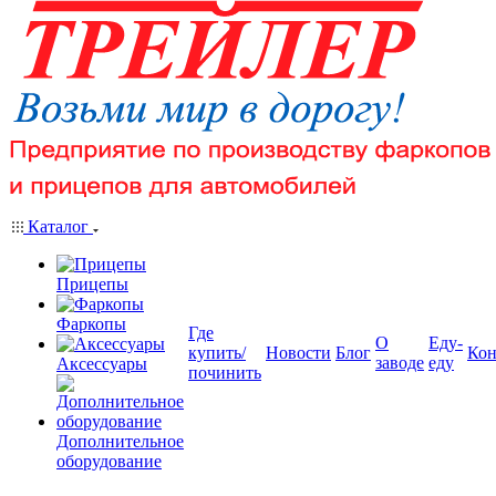
Каталог
Прицепы
Фаркопы
Где
О
Еду-
купить/
Новости
Блог
Кон
заводе
еду
Аксессуары
починить
Дополнительное
оборудование