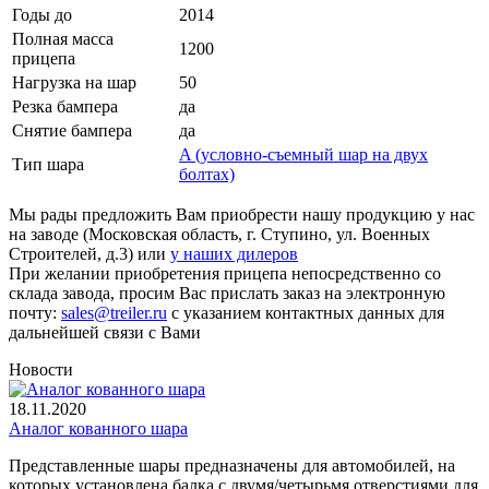
Годы до
2014
Полная масса
1200
прицепа
Нагрузка на шар
50
Резка бампера
да
Снятие бампера
да
A (условно-съемный шар на двух
Тип шара
болтах)
Мы рады предложить Вам приобрести нашу продукцию у нас
на заводе (Московская область, г. Ступино, ул. Военных
Строителей, д.3) или
у наших дилеров
При желании приобретения прицепа непосредственно со
склада завода, просим Вас прислать заказ на электронную
почту:
sales@treiler.ru
с указанием контактных данных для
дальнейшей связи с Вами
Новости
18.11.2020
Аналог кованного шара
Представленные шары предназначены для автомобилей, на
которых установлена балка с двумя/четырьмя отверстиями для