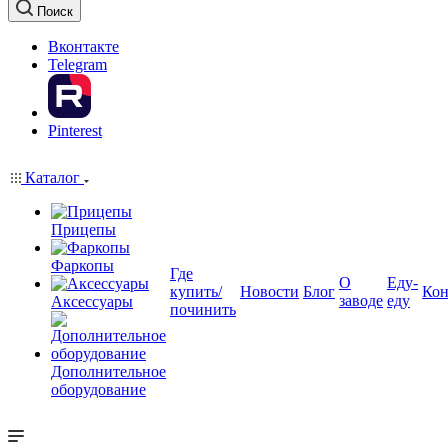
Поиск
Вконтакте
Telegram
Pinterest
Каталог
Прицепы
Фаркопы
Где
О
Еду-
купить/
Новости
Блог
Кон
заводе
еду
Аксессуары
починить
Дополнительное
оборудование