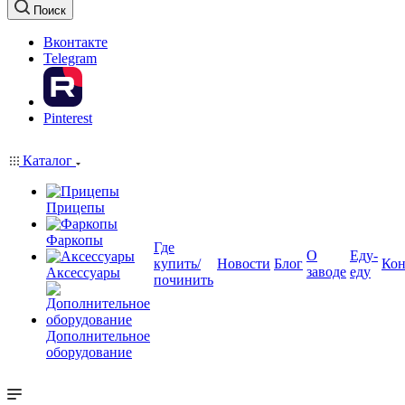
Поиск
Вконтакте
Telegram
Pinterest
Каталог
Прицепы
Фаркопы
Где
О
Еду-
купить/
Новости
Блог
Кон
заводе
еду
Аксессуары
починить
Дополнительное
оборудование