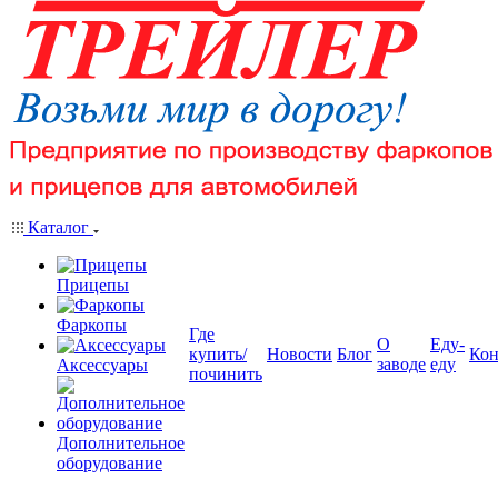
Каталог
Прицепы
Фаркопы
Где
О
Еду-
купить/
Новости
Блог
Кон
заводе
еду
Аксессуары
починить
Дополнительное
оборудование