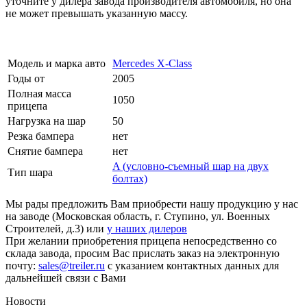
уточните у дилера завода производителя автомобиля, но она
не может превышать указанную массу.
Модель и марка авто
Mercedes X-Class
Годы от
2005
Полная масса
1050
прицепа
Нагрузка на шар
50
Резка бампера
нет
Снятие бампера
нет
A (условно-съемный шар на двух
Тип шара
болтах)
Мы рады предложить Вам приобрести нашу продукцию у нас
на заводе (Московская область, г. Ступино, ул. Военных
Строителей, д.3) или
у наших дилеров
При желании приобретения прицепа непосредственно со
склада завода, просим Вас прислать заказ на электронную
почту:
sales@treiler.ru
с указанием контактных данных для
дальнейшей связи с Вами
Новости