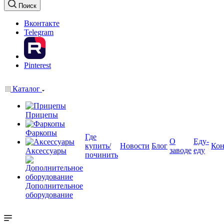
Поиск
Вконтакте
Telegram
Pinterest
Каталог
Прицепы
Фаркопы
Где
О
Еду-
купить/
Новости
Блог
Кон
заводе
еду
Аксессуары
починить
Дополнительное
оборудование