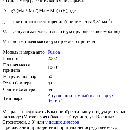
* D-параметр рассчитывается по формуле:
D = g* (Mа * Мп/( Mа + Мп)) (Н), где
2
g – гравитационное ускорение (принимается 9,81 м/с
)
Mа – допустимая масса тягача (буксирующего автомобиля)
Мп - допустимая масса буксируемого прицепа
Модель и марка авто
Fusion
Годы от
2002
Полная масса
1000
прицепа
Нагрузка на шар
50
Резка бампера
да
Снятие бампера
да
A (условно-съемный шар на двух
Тип шара
болтах)
Мы рады предложить Вам приобрести нашу продукцию у нас
на заводе (Московская область, г. Ступино, ул. Военных
Строителей, д.3) или
у наших дилеров
При желании приобретения прицепа непосредственно со