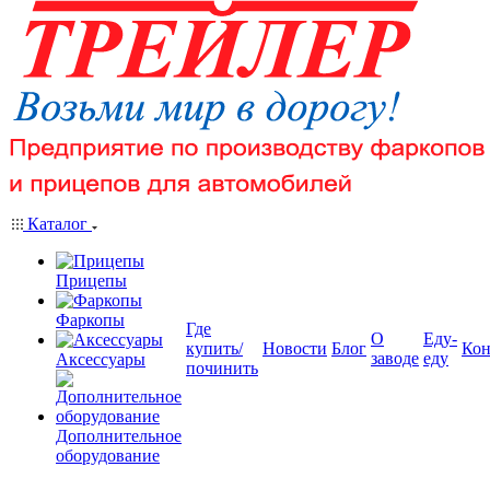
Каталог
Прицепы
Фаркопы
Где
О
Еду-
купить/
Новости
Блог
Кон
заводе
еду
Аксессуары
починить
Дополнительное
оборудование