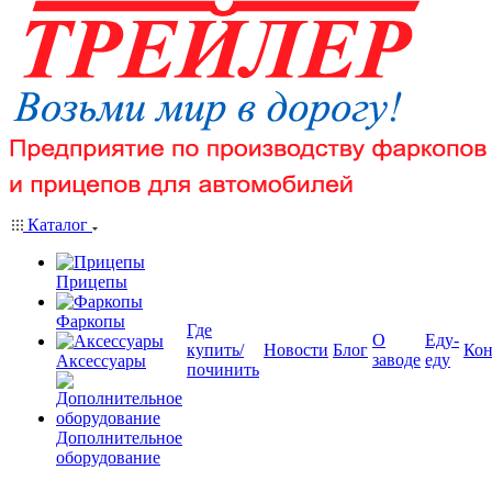
Каталог
Прицепы
Фаркопы
Где
О
Еду-
купить/
Новости
Блог
Кон
заводе
еду
Аксессуары
починить
Дополнительное
оборудование