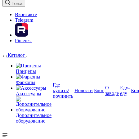
Поиск
Вконтакте
Telegram
Pinterest
Каталог
Прицепы
Фаркопы
Где
О
Еду-
купить/
Новости
Блог
Кон
заводе
еду
Аксессуары
починить
Дополнительное
оборудование