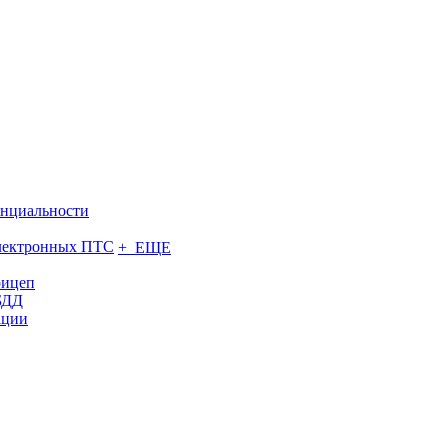
нциальности
электронных ПТС
+ ЕЩЕ
рицеп
БДД
ации