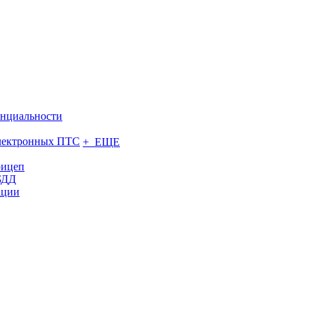
нциальности
электронных ПТС
+ ЕЩЕ
рицеп
БДД
ации