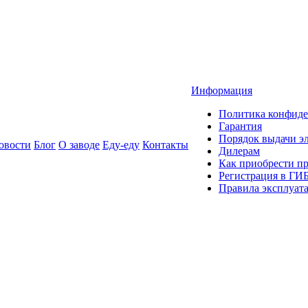
Информация
Политика конфиде
Гарантия
Порядок выдачи 
овости
Блог
О заводе
Еду-еду
Контакты
Дилерам
Как приобрести п
Регистрация в ГИ
Правила эксплуат