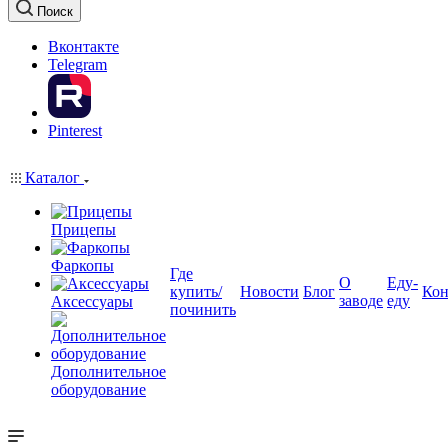
Поиск
Вконтакте
Telegram
Pinterest
Каталог
Прицепы
Фаркопы
Где
О
Еду-
купить/
Новости
Блог
Кон
заводе
еду
Аксессуары
починить
Дополнительное
оборудование