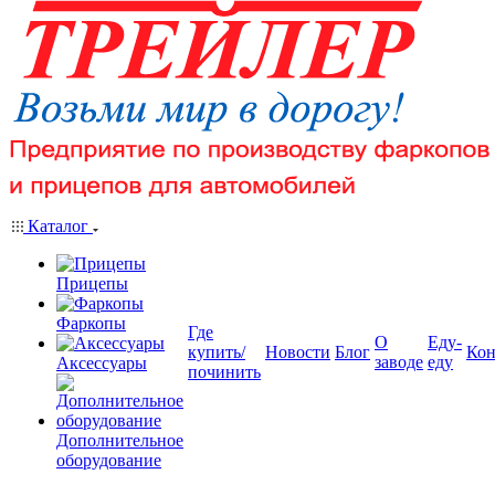
Каталог
Прицепы
Фаркопы
Где
О
Еду-
купить/
Новости
Блог
Кон
заводе
еду
Аксессуары
починить
Дополнительное
оборудование