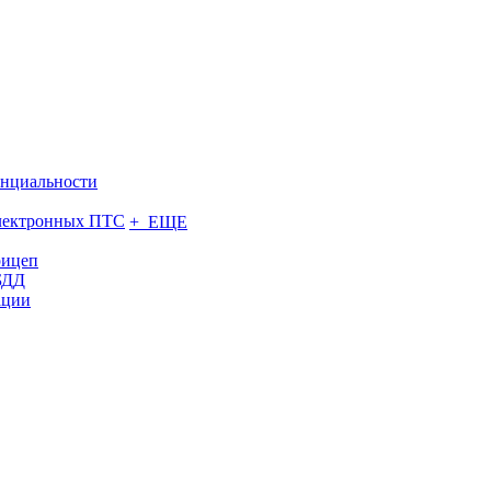
нциальности
электронных ПТС
+ ЕЩЕ
рицеп
БДД
ации