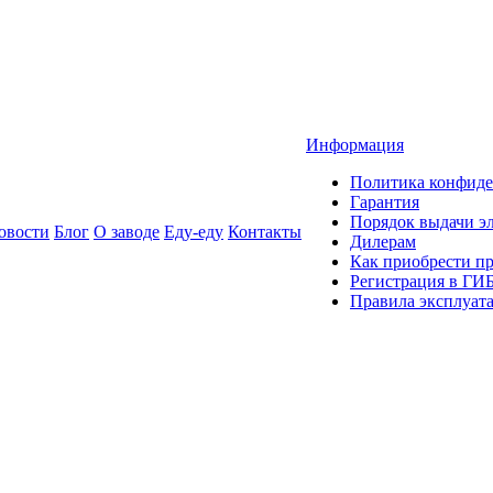
Информация
Политика конфиде
Гарантия
Порядок выдачи 
овости
Блог
О заводе
Еду-еду
Контакты
Дилерам
Как приобрести п
Регистрация в ГИ
Правила эксплуат