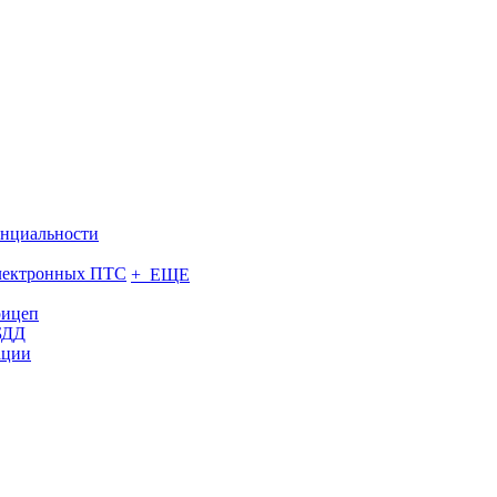
нциальности
электронных ПТС
+ ЕЩЕ
рицеп
БДД
ации