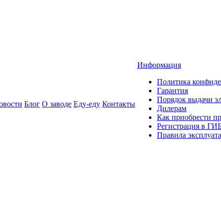
Информация
Политика конфиде
Гарантия
Порядок выдачи 
овости
Блог
О заводе
Еду-еду
Контакты
Дилерам
Как приобрести п
Регистрация в ГИ
Правила эксплуат