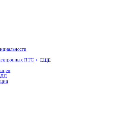
нциальности
электронных ПТС
+ ЕЩЕ
рицеп
БДД
ации