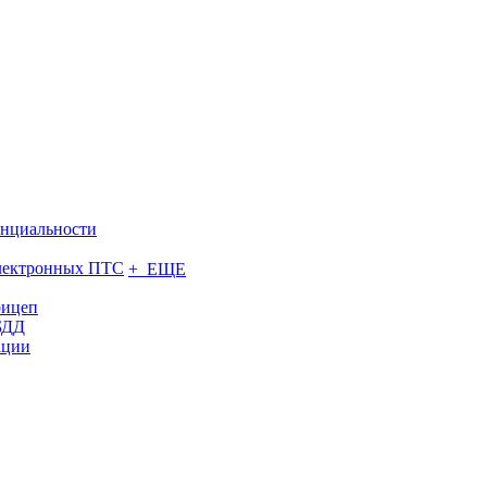
нциальности
электронных ПТС
+ ЕЩЕ
рицеп
БДД
ации