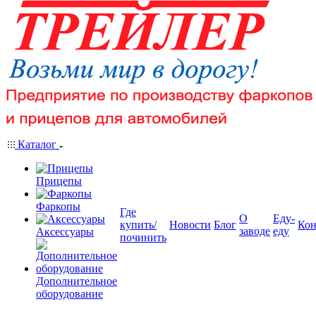
Каталог
Прицепы
Фаркопы
Где
О
Еду-
купить/
Новости
Блог
Кон
заводе
еду
Аксессуары
починить
Дополнительное
оборудование