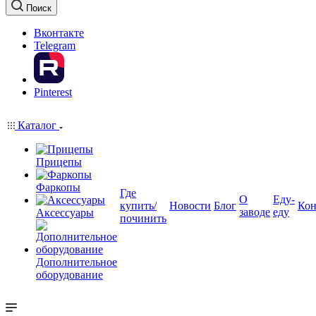
Поиск
Вконтакте
Telegram
Pinterest
Каталог
Прицепы
Фаркопы
Где
О
Еду-
купить/
Новости
Блог
Кон
заводе
еду
Аксессуары
починить
Дополнительное
оборудование