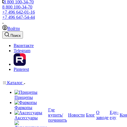
8 800 100-34-70
8 800 100-34-70
+7 496 642-01-16
+7 496 647-54-44
Войти
Поиск
Вконтакте
Telegram
Pinterest
Каталог
Прицепы
Фаркопы
Где
О
Еду-
купить/
Новости
Блог
Кон
заводе
еду
Аксессуары
починить