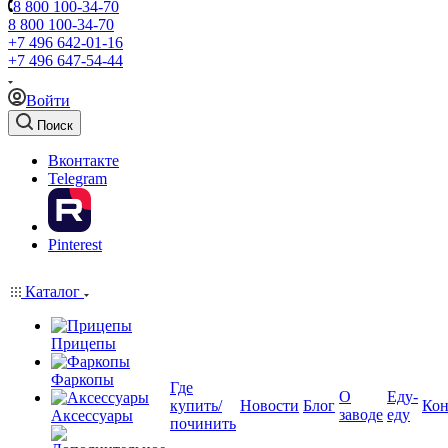
8 800 100-34-70
8 800 100-34-70
+7 496 642-01-16
+7 496 647-54-44
Войти
Поиск
Вконтакте
Telegram
Pinterest
Каталог
Прицепы
Фаркопы
Где
О
Еду-
купить/
Новости
Блог
Кон
заводе
еду
Аксессуары
починить