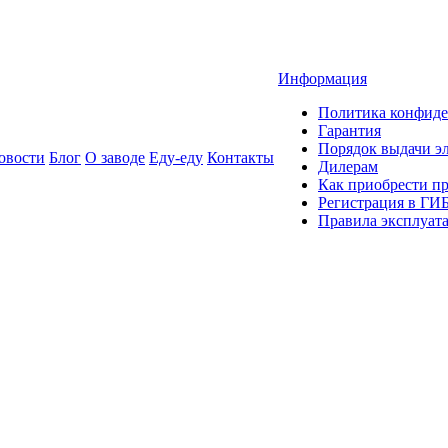
Информация
Политика конфиде
Гарантия
Порядок выдачи 
овости
Блог
О заводе
Еду-еду
Контакты
Дилерам
Как приобрести п
Регистрация в ГИ
Правила эксплуат