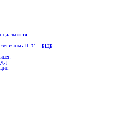
нциальности
электронных ПТС
+ ЕЩЕ
рицеп
БДД
ации