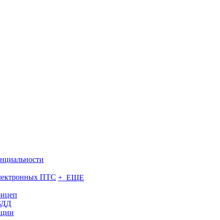
нциальности
электронных ПТС
+ ЕЩЕ
рицеп
БДД
ации