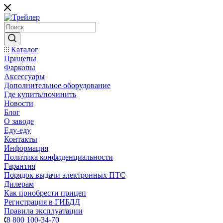
Каталог
Прицепы
Фаркопы
Аксессуары
Дополнительное оборудование
Где купить/починить
Новости
Блог
О заводе
Еду-еду
Контакты
Информация
Политика конфиденциальности
Гарантия
Порядок выдачи электронных ПТС
Дилерам
Как приобрести прицеп
Регистрация в ГИБДД
Правила эксплуатации
8 800 100-34-70