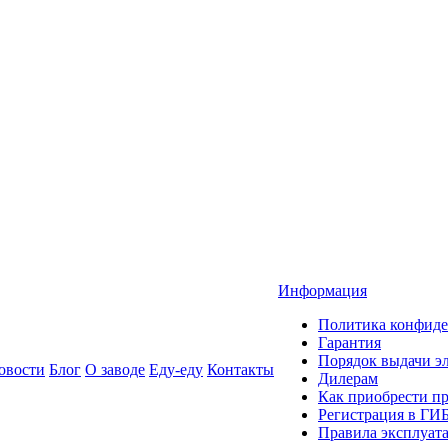
Информация
Политика конфиде
Гарантия
Порядок выдачи 
овости
Блог
О заводе
Еду-еду
Контакты
Дилерам
Как приобрести п
Регистрация в ГИ
Правила эксплуат