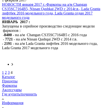
1 февраля 2017
НОВОСТИ января 2017 г.-Фаркопы на а/м Changan
CS35SC7164B5, Nissan Qashkai 2WD c 2014г.в., Lada Granta
лифтбек 2016 модельного года, Lada Granta седан 2017
модельного года
ЯНВАРЬ 2017 :
Запущены в серийное производство следующие модели
фаркопов :
-
8400
- на а/м Changan CS35SC7164B5 c 2016 года
-
7721
- на а/м Nissan Qashqai 2WD с 2014 г.в.
-
2191
- на а/м Lada Granta лифтбек 2016 модельного года,
Lada Granta 2017 модельного года
1
2
3
4
Каталог
Прицепы
Фаркопы
Аксессуары
Где купить/починить
Информация