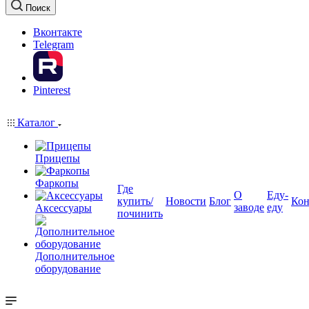
Поиск
Вконтакте
Telegram
Pinterest
Каталог
Прицепы
Фаркопы
Где
О
Еду-
купить/
Новости
Блог
Кон
заводе
еду
Аксессуары
починить
Дополнительное
оборудование