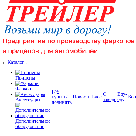
Каталог
Прицепы
Фаркопы
Где
О
Еду-
купить/
Новости
Блог
Кон
заводе
еду
Аксессуары
починить
Дополнительное
оборудование