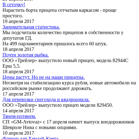
В сеточку!
Нарастить борта прицепа сетчатым каркасом - проще
простого.
19 апреля 2017
Занимательная статистика.
Мы подсчитали количество прицепов в собственности у
депутатов ГД.
На 499 парламентариев пришлось всего 60 штук.
18 апреля 2017
Почти золотая рыбка.
ООО «Трейлер» выпустило новый прицеп, модель 82944С
Ерш 5,5.
18 апреля 2017
Цены растут. Но не на наши прицепы.
Несмотря на стабилизацию курса рубля, новые автомобили на
российском рынке продолжают дорожать.
17 апреля 2017
Для перевозки снегохода и квадроцикла.
ООО «Трейлер» выпустило прицеп модели 829450.
14 апреля 2017
Тянем-потянем.
СП «GM-Avtovaz» с 17 апреля начнет выпуск внедорожников
Шевроле Нива с новыми опциями.
10 апреля 2017
Фаркоп для Хендай-Крета.