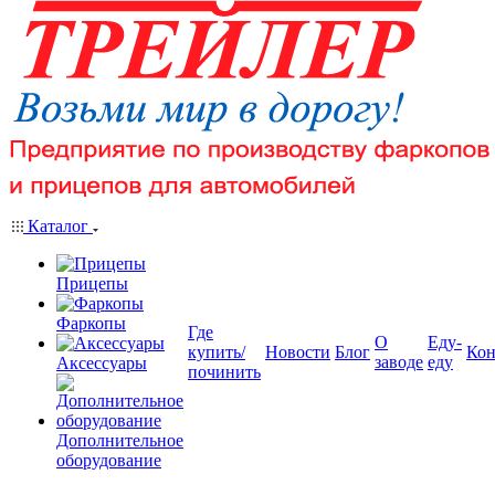
Каталог
Прицепы
Фаркопы
Где
О
Еду-
купить/
Новости
Блог
Кон
заводе
еду
Аксессуары
починить
Дополнительное
оборудование