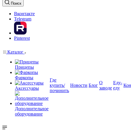
Поиск
Вконтакте
Telegram
Pinterest
Каталог
Прицепы
Фаркопы
Где
О
Еду-
купить/
Новости
Блог
Кон
заводе
еду
Аксессуары
починить
Дополнительное
оборудование