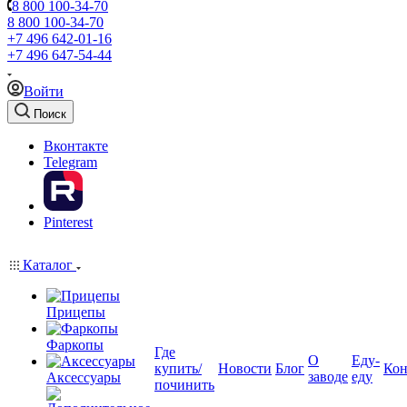
8 800 100-34-70
8 800 100-34-70
+7 496 642-01-16
+7 496 647-54-44
Войти
Поиск
Вконтакте
Telegram
Pinterest
Каталог
Прицепы
Фаркопы
Где
О
Еду-
купить/
Новости
Блог
Кон
заводе
еду
Аксессуары
починить