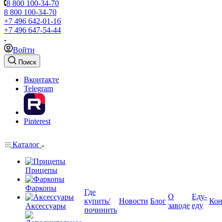
8 800 100-34-70
8 800 100-34-70
+7 496 642-01-16
+7 496 647-54-44
Войти
Поиск
Вконтакте
Telegram
Pinterest
Каталог
Прицепы
Фаркопы
Где
О
Еду-
купить/
Новости
Блог
Кон
заводе
еду
Аксессуары
починить