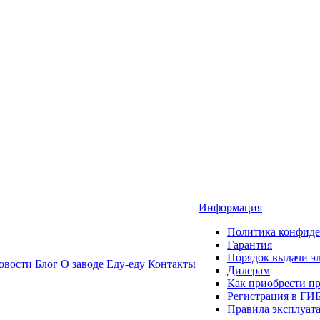
Информация
Политика конфиде
Гарантия
Порядок выдачи 
овости
Блог
О заводе
Еду-еду
Контакты
Дилерам
Как приобрести п
Регистрация в ГИ
Правила эксплуат