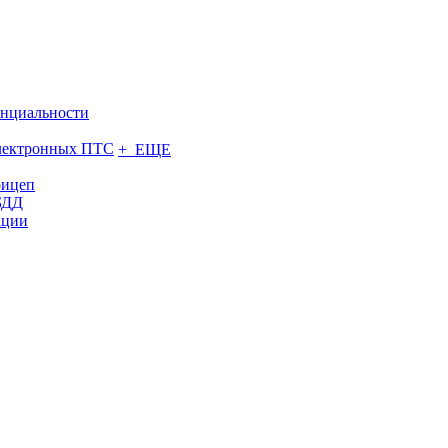
нциальности
электронных ПТС
+ ЕЩЕ
рицеп
БДД
ации