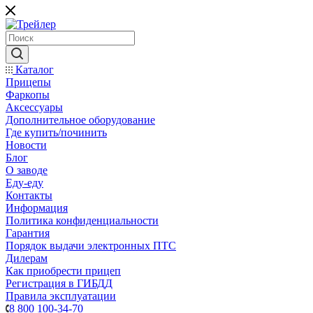
Каталог
Прицепы
Фаркопы
Аксессуары
Дополнительное оборудование
Где купить/починить
Новости
Блог
О заводе
Еду-еду
Контакты
Информация
Политика конфиденциальности
Гарантия
Порядок выдачи электронных ПТС
Дилерам
Как приобрести прицеп
Регистрация в ГИБДД
Правила эксплуатации
8 800 100-34-70