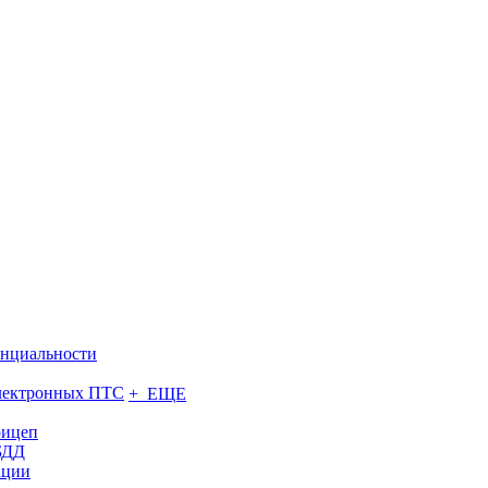
нциальности
электронных ПТС
+ ЕЩЕ
рицеп
БДД
ации