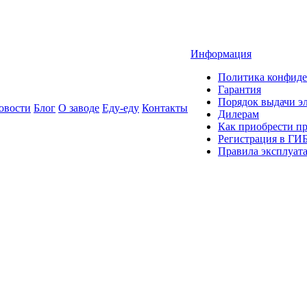
Информация
Политика конфиде
Гарантия
Порядок выдачи 
овости
Блог
О заводе
Еду-еду
Контакты
Дилерам
Как приобрести п
Регистрация в ГИ
Правила эксплуат