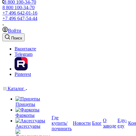
8 800 100-34-70
8 800 100-34-70
+7 496 642-01-16
+7 496 647-54-44
Войти
Поиск
Вконтакте
Telegram
Pinterest
Каталог
Прицепы
Фаркопы
Где
О
Еду-
купить/
Новости
Блог
Кон
заводе
еду
Аксессуары
починить