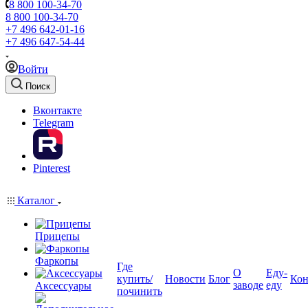
8 800 100-34-70
8 800 100-34-70
+7 496 642-01-16
+7 496 647-54-44
Войти
Поиск
Вконтакте
Telegram
Pinterest
Каталог
Прицепы
Фаркопы
Где
О
Еду-
купить/
Новости
Блог
Кон
заводе
еду
Аксессуары
починить